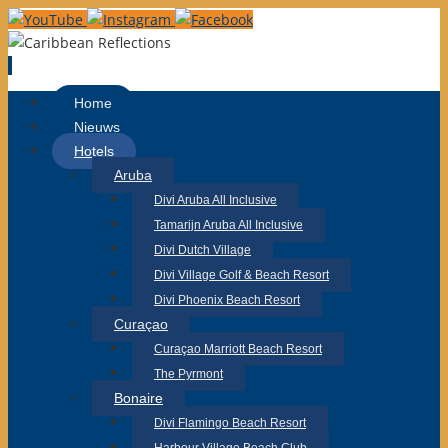
Ga
Home
naar
Nieuws
de
Hotels
inhoud
Aruba
Divi Aruba All Inclusive
Tamarijn Aruba All Inclusive
Divi Dutch Village
Divi Village Golf & Beach Resort
Divi Phoenix Beach Resort
Curaçao
Curaçao Marriott Beach Resort
The Pyrmont
Bonaire
Divi Flamingo Beach Resort