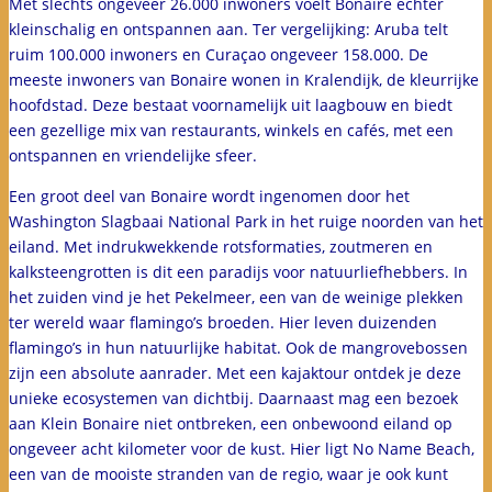
Met slechts ongeveer 26.000 inwoners voelt Bonaire echter
kleinschalig en ontspannen aan. Ter vergelijking: Aruba telt
ruim 100.000 inwoners en Curaçao ongeveer 158.000. De
meeste inwoners van Bonaire wonen in Kralendijk, de kleurrijke
hoofdstad. Deze bestaat voornamelijk uit laagbouw en biedt
een gezellige mix van restaurants, winkels en cafés, met een
ontspannen en vriendelijke sfeer.
Een groot deel van Bonaire wordt ingenomen door het
Washington Slagbaai National Park in het ruige noorden van het
eiland. Met indrukwekkende rotsformaties, zoutmeren en
kalksteengrotten is dit een paradijs voor natuurliefhebbers. In
het zuiden vind je het Pekelmeer, een van de weinige plekken
ter wereld waar flamingo’s broeden. Hier leven duizenden
flamingo’s in hun natuurlijke habitat. Ook de mangrovebossen
zijn een absolute aanrader. Met een kajaktour ontdek je deze
unieke ecosystemen van dichtbij. Daarnaast mag een bezoek
aan Klein Bonaire niet ontbreken, een onbewoond eiland op
ongeveer acht kilometer voor de kust. Hier ligt No Name Beach,
een van de mooiste stranden van de regio, waar je ook kunt