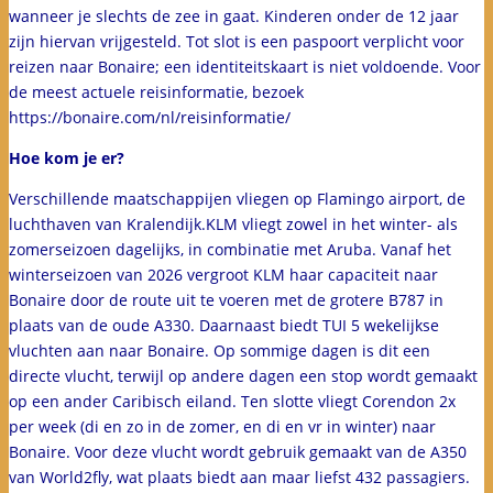
wanneer je slechts de zee in gaat. Kinderen onder de 12 jaar
zijn hiervan vrijgesteld. Tot slot is een paspoort verplicht voor
reizen naar Bonaire; een identiteitskaart is niet voldoende. Voor
de meest actuele reisinformatie, bezoek
https://bonaire.com/nl/reisinformatie/
Hoe kom je er?
Verschillende maatschappijen vliegen op Flamingo airport, de
luchthaven van Kralendijk.KLM vliegt zowel in het winter- als
zomerseizoen dagelijks, in combinatie met Aruba. Vanaf het
winterseizoen van 2026 vergroot KLM haar capaciteit naar
Bonaire door de route uit te voeren met de grotere B787 in
plaats van de oude A330. Daarnaast biedt TUI 5 wekelijkse
vluchten aan naar Bonaire. Op sommige dagen is dit een
directe vlucht, terwijl op andere dagen een stop wordt gemaakt
op een ander Caribisch eiland. Ten slotte vliegt Corendon 2x
per week (di en zo in de zomer, en di en vr in winter) naar
Bonaire. Voor deze vlucht wordt gebruik gemaakt van de A350
van World2fly, wat plaats biedt aan maar liefst 432 passagiers.