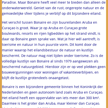
Paradise. Maar Bonaire heeft veel meer te bieden dan alleen de
onderwaterwereld. Geniet van de rust, ongerepte natuur en de
gemoedelijke sfeer tijdens je verblijf op dit bijzondere eiland.
Het verschil tussen Bonaire en zijn buureilanden Aruba en
Curaçao is groot. Waar je op Aruba en Curaçao grote
boulevards, resorts en rijen ligbedden op het strand vindt, is
daar op Bonaire geen sprake van. Wat je hier wél aantreft, is
toerisme en natuur in hun puurste vorm. Dit komt door de
manier waarop het eilandsbestuur de natuur en kustlijn
beschermt. De natuur mag niet lijden onder toerisme. Zo is de
volledige kustlijn van Bonaire al sinds 1979 aangewezen als
beschermd natuurgebied. Hierdoor zijn er op veel plekken geen
bouwvergunningen voor woningen of vakantieverblijven, en
blijft de kustlijn grotendeels onaangetast.
Bonaire is een bijzondere gemeente binnen het Koninkrijk der
Nederlanden en geen autonoom land zoals Aruba en Curaçao.
Het eiland heeft een oppervlakte van iets meer dan 300 km².
Daarmee is het groter dan Aruba, maar kleiner dan Curaçao.